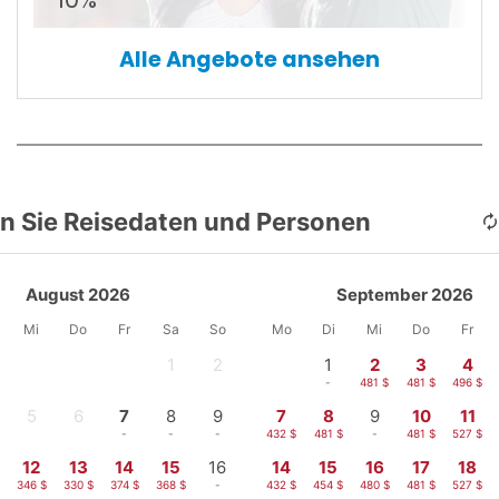
Alle Angebote ansehen
n Sie Reisedaten und Personen
August 2026
September 2026
Mi
Do
Fr
Sa
So
Mo
Di
Mi
Do
Fr
1
2
1
2
3
4
-
-
-
481 $
481 $
496 $
5
6
7
8
9
7
8
9
10
11
-
-
-
-
-
432 $
481 $
-
481 $
527 $
12
13
14
15
16
14
15
16
17
18
$
346 $
330 $
374 $
368 $
-
432 $
454 $
480 $
481 $
527 $