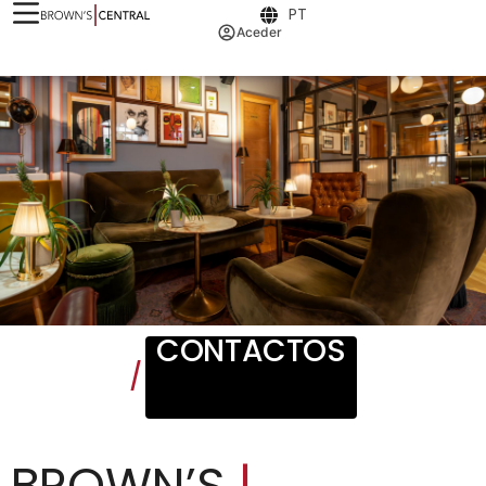
PT
Aceder
CONTACTOS
/
BROWN’S
|