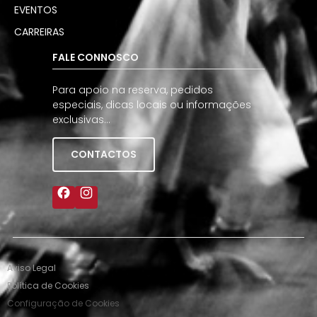
EVENTOS
CARREIRAS
FALE CONNOSCO
Para apoio na reserva, pedidos
especiais, dicas locais ou informações
exclusivas…
CONTACTOS
Aviso Legal
Política de Cookies
Configuração de Cookies