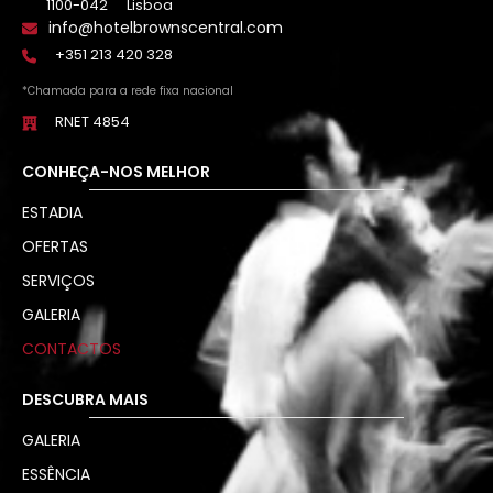
1100-042
Lisboa
info@hotelbrownscentral.com
+351 213 420 328
*Chamada para a rede fixa nacional
RNET 4854
CONHEÇA-NOS MELHOR
ESTADIA
OFERTAS
SERVIÇOS
GALERIA
CONTACTOS
DESCUBRA MAIS
GALERIA
ESSÊNCIA