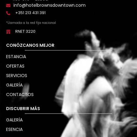
info@hotelbrownsdowntown.com
+351 213 431 391
*Llamada a la red fija nacional
RNET 3220
CONÓZCANOS MEJOR
ESTANCIA
OFERTAS
SERVICIOS
GALERÍA
CONTACTOS
DISCUBRIR MÁS
GALERÍA
ESENCIA