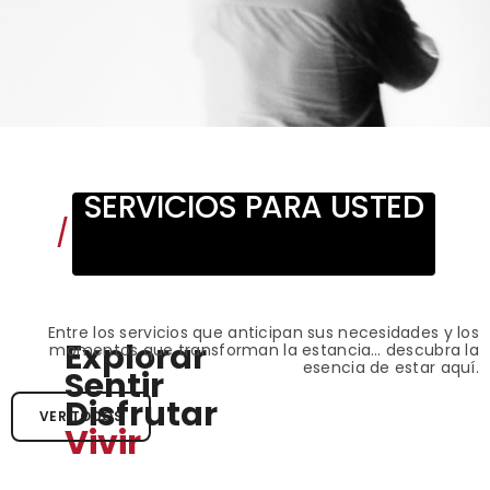
SERVICIOS PARA USTED
/
Entre los servicios que anticipan sus necesidades y los
Explorar
momentos que transforman la estancia… descubra la
esencia de estar aquí.
Sentir
Disfrutar
VER TODOS
Vivir