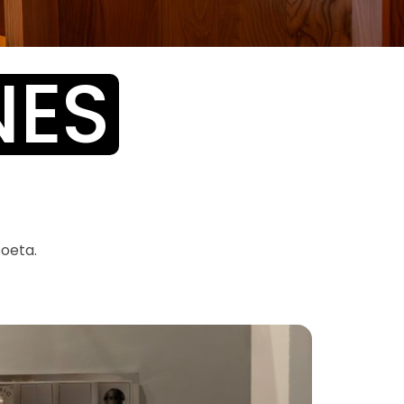
NES
boeta.