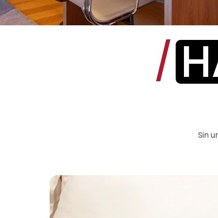
H
/
Sin u