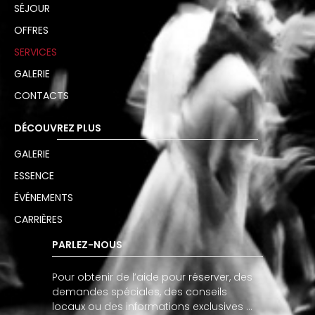
SÉJOUR
OFFRES
SERVICES
GALERIE
CONTACTS
DÉCOUVREZ PLUS
GALERIE
ESSENCE
ÉVÉNEMENTS
CARRIÈRES
PARLEZ-NOUS
Pour obtenir de l’aide pour réserver, des
demandes spéciales, des conseils
locaux ou des informations exclusives …